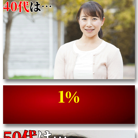
40代
は…
1％
50代
は…