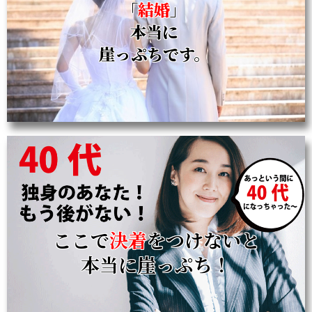
「
結婚
」
本当に
崖っぷちです。
ここで
決着
をつけないと
本当に崖っぷち！