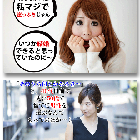
「
そのうち何とかなるさ～
」
と、
40代
目前で
更に
50代
で
慌てて
男性
を
選ぶなんて
もってのほか…！