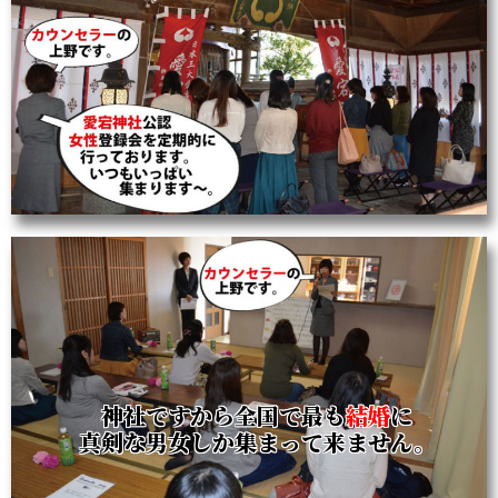
神社ですから全国で最も
結婚
に
真剣な男女しか集まって来ません。