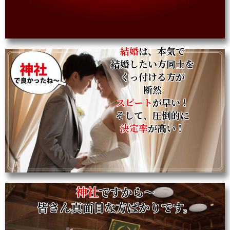
結婚
は、本気で
結婚したい方同士を
くっ付ける方が
断然
スピート
が
早い！
そして、圧倒的に
決定率
が高い！
神社
ですから～
皆さん真面目な方ばかりです。