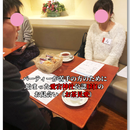
パーティーが苦手の方のために
始まった
愛宕神社
公認
1対1
の
お見合い（
お茶見愛
）