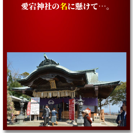
愛宕神社の
名
に懸けて…。